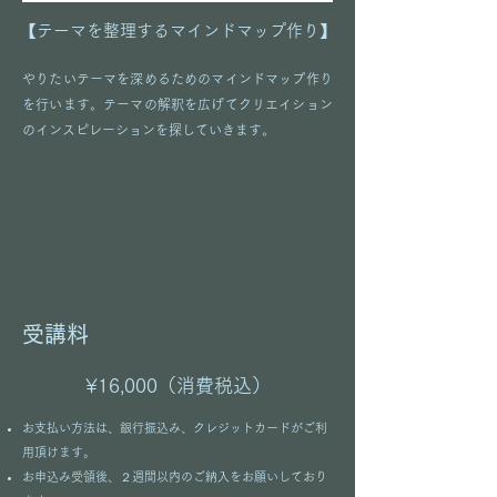
​【テーマを整理するマインドマップ作り】
​やりたいテーマを深めるためのマインドマップ作り
を行います。
​テーマの解釈を広げてクリエイション
のインスピレーションを探していきます。
​受講料
​¥16,000（消費税込）
​お支払い方法は、銀行振込み、クレジットカードがご利
用頂けます。
お申込み受領後、２週間以内のご納入をお願いしており