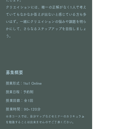
たします。
クリエイションには、唯一の正解がなく1人で考え
ていてもなかなか答えが出ないと感じている方も多
いはず。一緒にクリエイションの悩みや課題を明ら
かにして、さらなるステップアップを目指しましょ
う。
​募集概要
​授業形式：1to1 Online​
​授業日程：予約制
授業回数：全1回
​授業時間：90~120分
​​※本コースでは、自分マップなどセミナーのカリキュラム
を勉強することは出来ませんのでご了承ください。