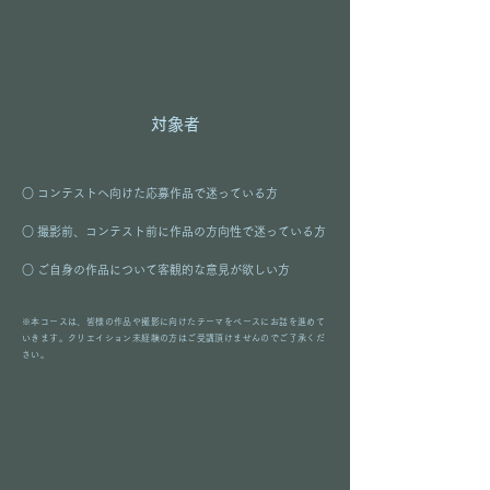
対象者
○ コンテストへ向けた応募作品で迷っている方
○ 撮影前、コンテスト前に作品の方向性で迷っている方​​
​○ ご自身の作品について客観的な意見が欲しい方
※本コースは、皆様の作品や撮影に向けたテーマをベースにお話を進めて
いきます。クリエイション未経験の方はご受講頂けませんのでご了承くだ
さい。